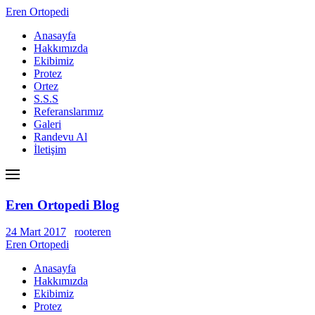
Eren Ortopedi
Anasayfa
Hakkımızda
Ekibimiz
Protez
Ortez
S.S.S
Referanslarımız
Galeri
Randevu Al
İletişim
Eren Ortopedi Blog
24 Mart 2017
rooteren
Eren Ortopedi
Anasayfa
Hakkımızda
Ekibimiz
Protez