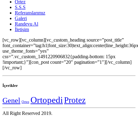
Ortez
S.S.S
Referanslarımız
Galeri
Randevu Al
İletişim
[vc_row][vc_column][vc_custom_heading source=”post_title”
font_container=”tag:h1|font_size:30|text_align:center|line_height:36p
use_theme_fonts=”yes”
css=”.vc_custom_1491220906832{padding-bottom: 15px
!important;}”][con_post count=”20″ pagination=”1″][/vc_column]
[/vc_row]
İçerikler
Ortopedi
Protez
Genel
Ortez
All Right Reserved 2019.