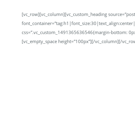
[vc_row][vc_column][vc_custom_heading source=”post_
font_container=”tag:h1|font_size:30|text_align:center
css=”.vc_custom_1491365636546{margin-bottom: 0px !
[vc_empty_space height=”100px”][/vc_column][/vc_ro