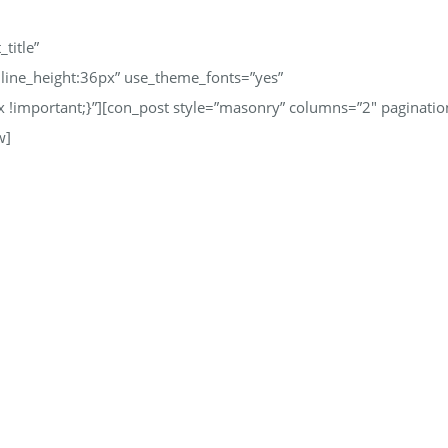
title”
|line_height:36px” use_theme_fonts=”yes”
important;}”][con_post style=”masonry” columns=”2″ paginatio
w]