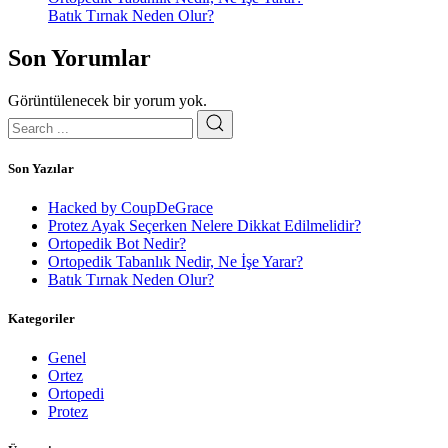
Batık Tırnak Neden Olur?
Son Yorumlar
Görüntülenecek bir yorum yok.
Son Yazılar
Hacked by CoupDeGrace
Protez Ayak Seçerken Nelere Dikkat Edilmelidir?
Ortopedik Bot Nedir?
Ortopedik Tabanlık Nedir, Ne İşe Yarar?
Batık Tırnak Neden Olur?
Kategoriler
Genel
Ortez
Ortopedi
Protez