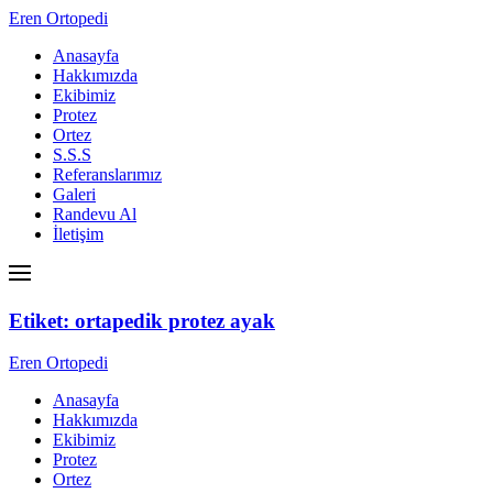
Eren Ortopedi
Anasayfa
Hakkımızda
Ekibimiz
Protez
Ortez
S.S.S
Referanslarımız
Galeri
Randevu Al
İletişim
Etiket:
ortapedik protez ayak
Eren Ortopedi
Anasayfa
Hakkımızda
Ekibimiz
Protez
Ortez