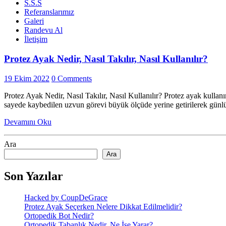
S.S.S
Referanslarımız
Galeri
Randevu Al
İletişim
Protez Ayak Nedir, Nasıl Takılır, Nasıl Kullanılır?
19 Ekim 2022
0 Comments
Protez Ayak Nedir, Nasıl Takılır, Nasıl Kullanılır? Protez ayak kulla
sayede kaybedilen uzvun görevi büyük ölçüde yerine getirilerek günlük
Devamını Oku
Ara
Ara
Son Yazılar
Hacked by CoupDeGrace
Protez Ayak Seçerken Nelere Dikkat Edilmelidir?
Ortopedik Bot Nedir?
Ortopedik Tabanlık Nedir, Ne İşe Yarar?