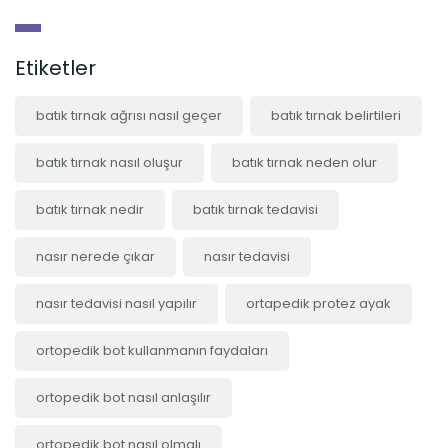
Etiketler
batık tırnak ağrısı nasıl geçer
batık tırnak belirtileri
batık tırnak nasıl oluşur
batık tırnak neden olur
batık tırnak nedir
batık tırnak tedavisi
nasır nerede çıkar
nasır tedavisi
nasır tedavisi nasıl yapılır
ortapedik protez ayak
ortopedik bot kullanmanın faydaları
ortopedik bot nasıl anlaşılır
ortopedik bot nasıl olmalı