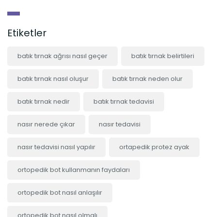
Etiketler
batık tırnak ağrısı nasıl geçer
batık tırnak belirtileri
batık tırnak nasıl oluşur
batık tırnak neden olur
batık tırnak nedir
batık tırnak tedavisi
nasır nerede çıkar
nasır tedavisi
nasır tedavisi nasıl yapılır
ortapedik protez ayak
ortopedik bot kullanmanın faydaları
ortopedik bot nasıl anlaşılır
ortopedik bot nasıl olmalı