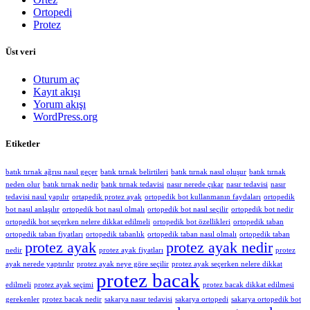
Ortopedi
Protez
Üst veri
Oturum aç
Kayıt akışı
Yorum akışı
WordPress.org
Etiketler
batık tırnak ağrısı nasıl geçer
batık tırnak belirtileri
batık tırnak nasıl oluşur
batık tırnak
neden olur
batık tırnak nedir
batık tırnak tedavisi
nasır nerede çıkar
nasır tedavisi
nasır
tedavisi nasıl yapılır
ortapedik protez ayak
ortopedik bot kullanmanın faydaları
ortopedik
bot nasıl anlaşılır
ortopedik bot nasıl olmalı
ortopedik bot nasıl seçilir
ortopedik bot nedir
ortopedik bot seçerken nelere dikkat edilmeli
ortopedik bot özellikleri
ortopedik taban
ortopedik taban fiyatları
ortopedik tabanlık
ortopedik taban nasıl olmalı
ortopedik taban
protez ayak
protez ayak nedir
nedir
protez ayak fiyatları
protez
ayak nerede yaptırılır
protez ayak neye göre seçilir
protez ayak seçerken nelere dikkat
protez bacak
edilmeli
protez ayak seçimi
protez bacak dikkat edilmesi
gerekenler
protez bacak nedir
sakarya nasır tedavisi
sakarya ortopedi
sakarya ortopedik bot