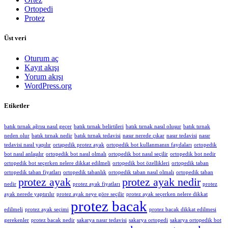
Ortopedi
Protez
Üst veri
Oturum aç
Kayıt akışı
Yorum akışı
WordPress.org
Etiketler
batık tırnak ağrısı nasıl geçer
batık tırnak belirtileri
batık tırnak nasıl oluşur
batık tırnak
neden olur
batık tırnak nedir
batık tırnak tedavisi
nasır nerede çıkar
nasır tedavisi
nasır
tedavisi nasıl yapılır
ortapedik protez ayak
ortopedik bot kullanmanın faydaları
ortopedik
bot nasıl anlaşılır
ortopedik bot nasıl olmalı
ortopedik bot nasıl seçilir
ortopedik bot nedir
ortopedik bot seçerken nelere dikkat edilmeli
ortopedik bot özellikleri
ortopedik taban
ortopedik taban fiyatları
ortopedik tabanlık
ortopedik taban nasıl olmalı
ortopedik taban
protez ayak
protez ayak nedir
nedir
protez ayak fiyatları
protez
ayak nerede yaptırılır
protez ayak neye göre seçilir
protez ayak seçerken nelere dikkat
protez bacak
edilmeli
protez ayak seçimi
protez bacak dikkat edilmesi
gerekenler
protez bacak nedir
sakarya nasır tedavisi
sakarya ortopedi
sakarya ortopedik bot