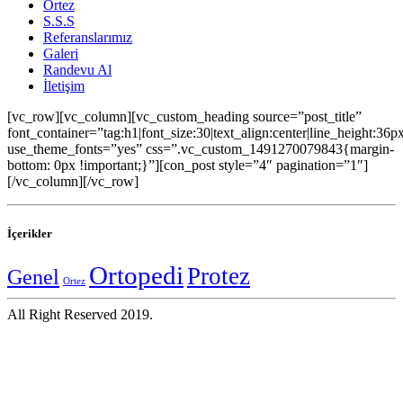
Ortez
S.S.S
Referanslarımız
Galeri
Randevu Al
İletişim
[vc_row][vc_column][vc_custom_heading source=”post_title”
font_container=”tag:h1|font_size:30|text_align:center|line_height:36p
use_theme_fonts=”yes” css=”.vc_custom_1491270079843{margin-
bottom: 0px !important;}”][con_post style=”4″ pagination=”1″]
[/vc_column][/vc_row]
İçerikler
Ortopedi
Protez
Genel
Ortez
All Right Reserved 2019.