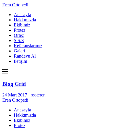
Eren Ortopedi
Anasayfa
Hakkımızda
Ekibimiz
Protez
Ortez
S.S.S
Referanslarımız
Galeri
Randevu Al
İletişim
Blog Grid
24 Mart 2017
rooteren
Eren Ortopedi
Anasayfa
Hakkımızda
Ekibimiz
Protez